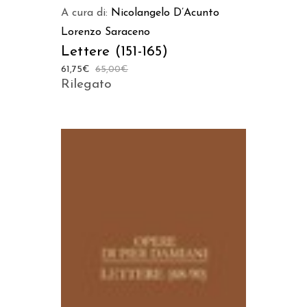
A cura di:
Nicolangelo D’Acunto
Lorenzo Saraceno
Lettere (151-165)
61,75
€
65,00
€
Rilegato
AGGIUNGI AL CARRELLO