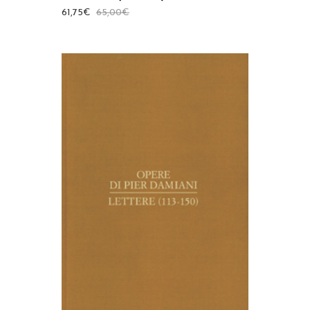
61,75
€
65,00
€
AGGIUNGI AL CARRELLO