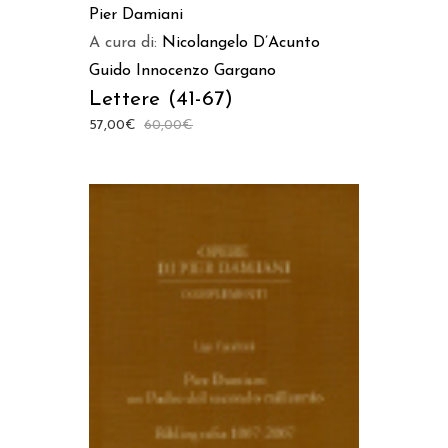
Pier Damiani
A cura di:
Nicolangelo D’Acunto
Guido Innocenzo Gargano
Lettere (41-67)
57,00
€
60,00
€
AGGIUNGI AL CARRELLO