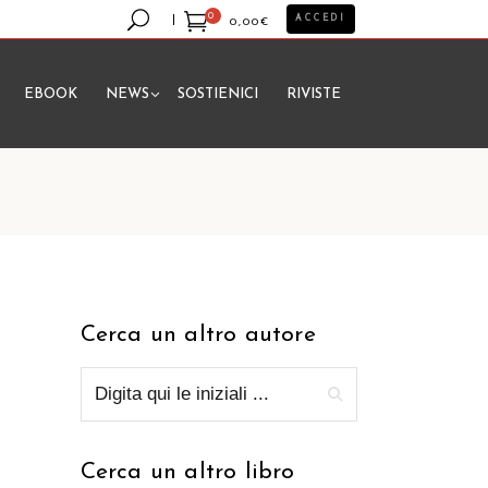
0
ACCEDI
0,00
€
EBOOK
NEWS
SOSTIENICI
RIVISTE
essun prodotto nel carrello.
Cerca un altro autore
Cerca un altro libro