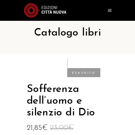
Catalogo libri
ESAURITO
Sofferenza
dell’uomo e
silenzio di Dio
21,85
€
23,00
€