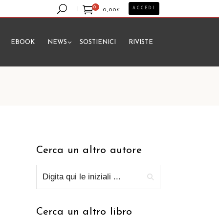
0
ACCEDI
0,00
€
EBOOK
NEWS
SOSTIENICI
RIVISTE
essun prodotto nel carrello.
Cerca un altro autore
Cerca un altro libro