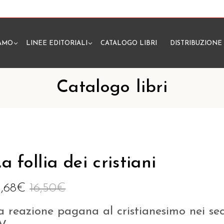
IAMO
LINEE EDITORIALI
CATALOGO LIBRI
DISTRIBUZIONE
N
Catalogo libri
a follia dei cristiani
5,68
€
16,50
€
a reazione pagana al cristianesimo nei sec