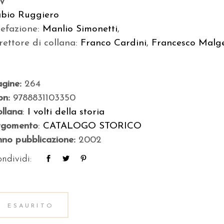
-V
abio Ruggiero
refazione:
Manlio Simonetti
,
rettore di collana:
Franco Cardini
,
Francesco Malge
agine:
264
bn:
9788831103350
llana
:
I volti della storia
rgomento
:
CATALOGO STORICO
no pubblicazione:
2002
ndividi:
ESAURITO