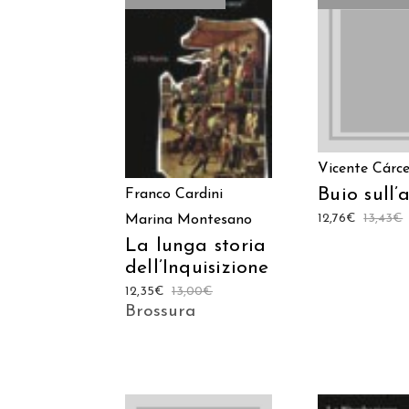
LEGGI TU
LEGGI TUTTO
Vicente Cárce
Buio sull’
Franco Cardini
12,76
€
13,43
€
Marina Montesano
La lunga storia
dell’Inquisizione
12,35
€
13,00
€
Brossura