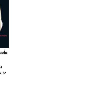
aola
ra
o e