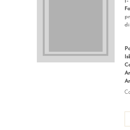
I
F
p
di
P
Is
Co
A
An
Co