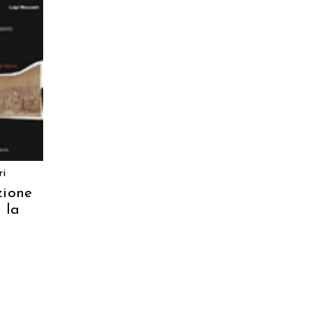
 AL
LO
ri
zione
 la