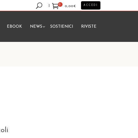
0
ACCEDI
0,00
€
EBOOK
NEWS
SOSTIENICI
RIVISTE
essun prodotto nel carrello.
oli