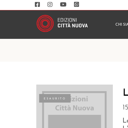
CHI S
L
ESAURITO
1
L