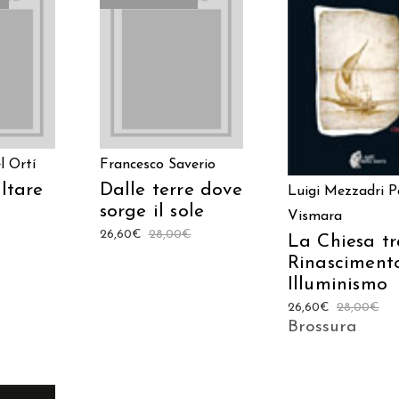
TTO
LEGGI TUTTO
AGGIUNGI AL
CARRELLO
l Ortí
Francesco Saverio
altare
Dalle terre dove
Luigi Mezzadri
P
sorge il sole
Vismara
26,60
€
28,00
€
La Chiesa t
Rinasciment
Illuminismo
26,60
€
28,00
€
Brossura