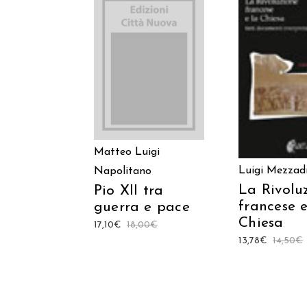
AGGIUNGI AL
AGGIUNGI
CARRELLO
CARREL
Matteo Luigi
Luigi Mezzad
Napolitano
La Rivolu
Pio XII tra
francese e
guerra e pace
Chiesa
17,10
€
18,00
€
13,78
€
14,50
€