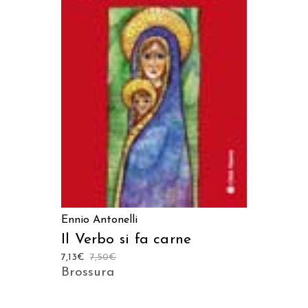
LEGGI TUTTO
Ennio Antonelli
Il Verbo si fa carne
7,13
€
7,50
€
Brossura