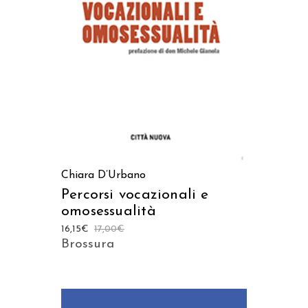
AGGIUNGI AL CARRELLO
Chiara D’Urbano
Percorsi vocazionali e
omosessualità
16,15
€
17,00
€
Brossura