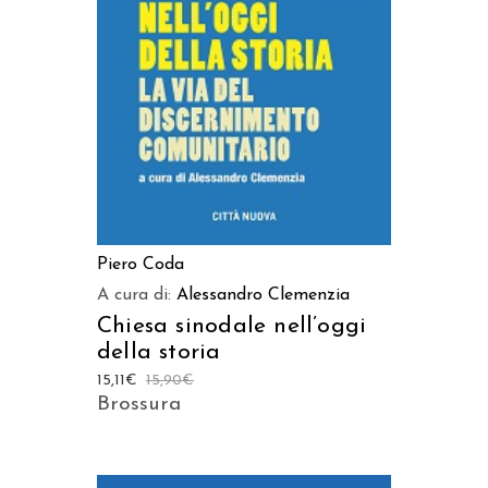
AGGIUNGI AL CARRELLO
Piero Coda
A cura di:
Alessandro Clemenzia
Chiesa sinodale nell’oggi
della storia
15,11
€
15,90
€
Brossura