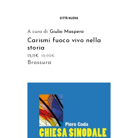
A cura di:
Giulio Maspero
Carismi fuoco vivo nella
storia
15,11
€
15,90
€
Brossura