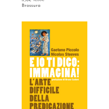
17,10
€
18,00
€
Brossura
AGGIUNGI AL CARRELLO