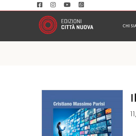
CHI S
I
1