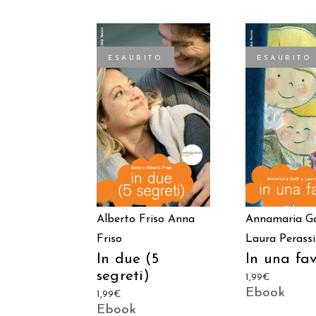
ESAURITO
ESAURITO
LEGGI TUTTO
LEGGI TU
Alberto Friso
Anna
Annamaria Ga
Friso
Laura Perassi
In due (5
In una fa
segreti)
1,99
€
Ebook
1,99
€
Ebook