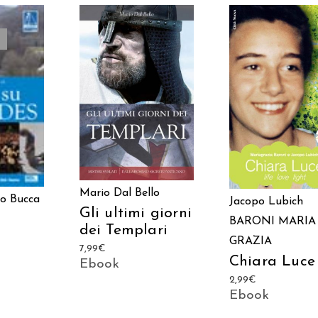
AGGIUNGI AL
AGGIUNGI AL
TTO
CARRELLO
CARRELLO
Mario Dal Bello
o Bucca
Jacopo Lubich
Gli ultimi giorni
BARONI MARIA
dei Templari
GRAZIA
7,99
€
Chiara Luce
Ebook
2,99
€
Ebook