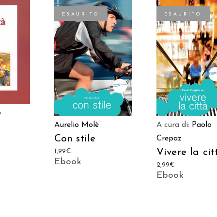
ESAURITO
ESAURITO
 AL
LEGGI TUTTO
LEGGI TUTTO
LO
o
Aurelio Molè
A cura di:
Paolo
Con stile
Crepaz
Vivere la cit
1,99
€
Ebook
2,99
€
Ebook