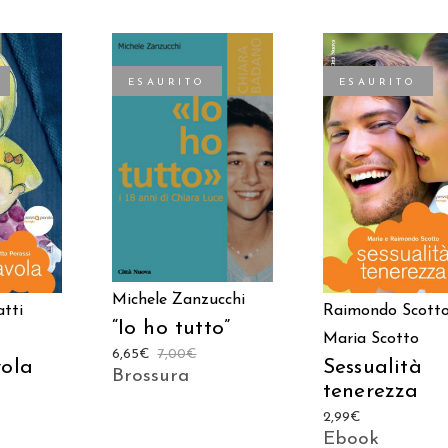
ESAURITO
ESAURITO
LEGGI TUTTO
TTO
LEGGI TUTTO
Michele Zanzucchi
tti
Raimondo Scott
“Io ho tutto”
Maria Scotto
6,65
€
7,00
€
vola
Sessualità
Brossura
tenerezza
2,99
€
Ebook