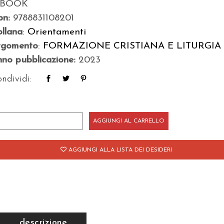
-BOOK
bn:
9788831108201
llana
:
Orientamenti
rgomento
:
FORMAZIONE CRISTIANA E LITURGIA
no pubblicazione:
2023
ndividi:
AGGIUNGI AL CARRELLO
angelo…
AGGIUNGI ALLA LISTA DEI DESIDERI
reaming
antità
descrizione