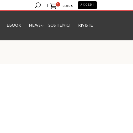
0
ACCEDI
0,00
€
EBOOK
NEWS
SOSTIENICI
RIVISTE
essun prodotto nel carrello.