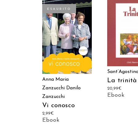
ESAURITO
AGGIUNGI
LEGGI TUTTO
CARREL
Sant’Agostin
Anna Maria
La trinità
Zanzucchi
Danilo
20,99
€
Ebook
Zanzucchi
Vi conosco
2,99
€
Ebook