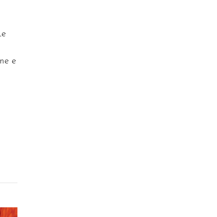
Le
one e