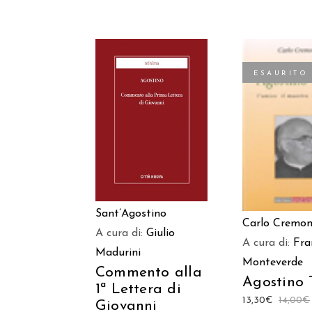
ESAURITO
AGGIUNGI AL
LEGGI TU
CARRELLO
Sant’Agostino
Carlo Cremo
A cura di:
Giulio
A cura di:
Fra
Madurini
Monteverde
Commento alla
Agostino 
1ª Lettera di
13,30
€
14,00
€
Giovanni