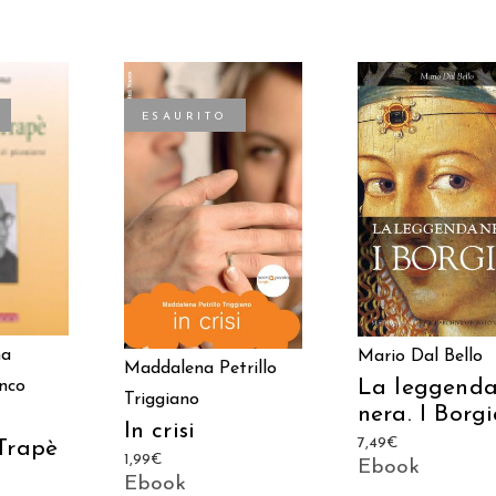
ESAURITO
AGGIUNGI AL
TTO
LEGGI TUTTO
CARRELLO
na
Mario Dal Bello
Maddalena Petrillo
La leggend
nco
Triggiano
nera. I Borg
In crisi
7,49
€
Trapè
1,99
€
Ebook
Ebook