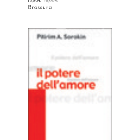
15,20
€
16,00
€
Brossura
AGGIUNGI AL CARRELLO