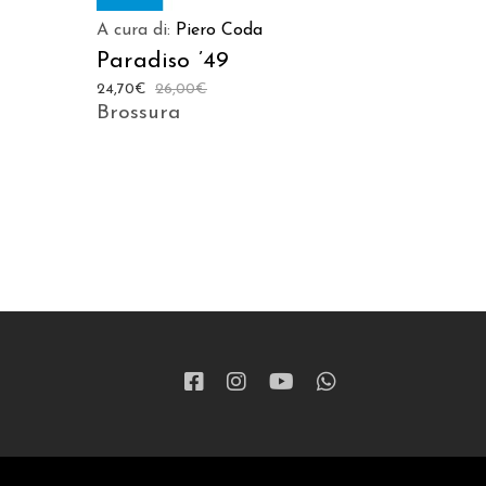
A cura di:
Piero Coda
Paradiso ’49
24,70
€
26,00
€
Brossura