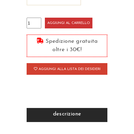
Discorsi
AGGIUNGI AL CARRELLO
in
ambito
Spedizione gratuita
civile
oltre i 30€!
ed
ecclesiale
AGGIUNGI ALLA LISTA DEI DESIDERI
quantità
descrizione