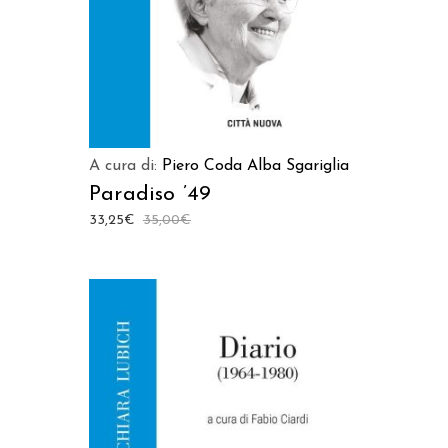
A cura di:
Piero Coda
Alba Sgariglia
Paradiso ’49
33,25
€
35,00
€