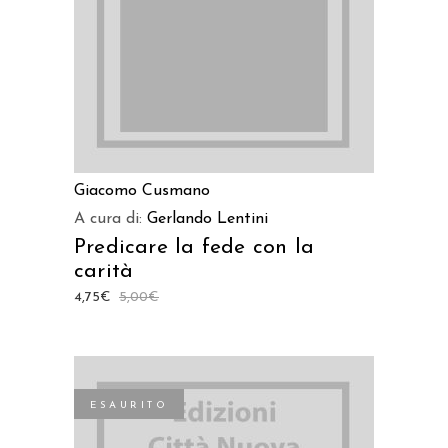
Giacomo Cusmano
A cura di:
Gerlando Lentini
Predicare la fede con la
carità
4,75
€
5,00
€
ESAURITO