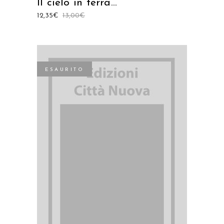
Il cielo in terra…
12,35
€
13,00
€
ESAURITO
LEGGI TUTTO