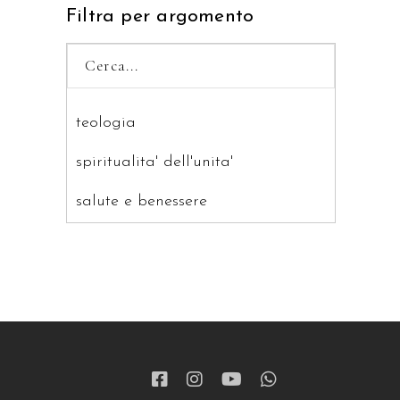
Filtra per argomento
teologia
spiritualita' dell'unita'
salute e benessere
saggistica
ragazzi
patristica
narrativa
letteratura spirituale