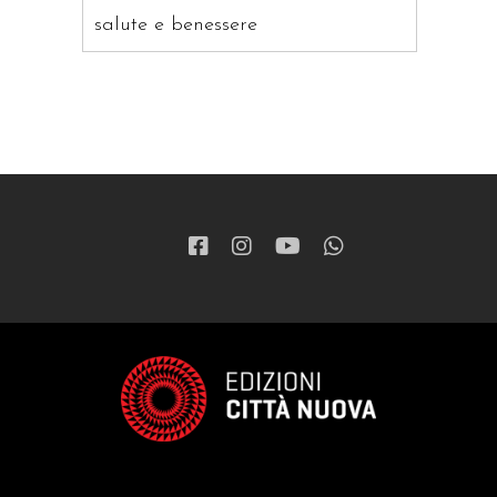
salute e benessere
saggistica
ragazzi
patristica
narrativa
letteratura spirituale
grandi opere
formazione cristiana e liturgia
catalogo storico
bibbia