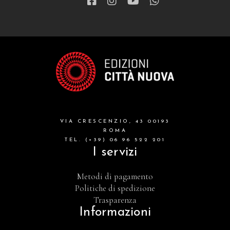
letteratura spirituale
grandi opere
formazione cristiana e liturgia
catalogo storico
bibbia
VIA CRESCENZIO, 43 00193
attualita'
ROMA
TEL. (+39) 06 96 522 201
I servizi
Metodi di pagamento
Politiche di spedizione
Trasparenza
Informazioni