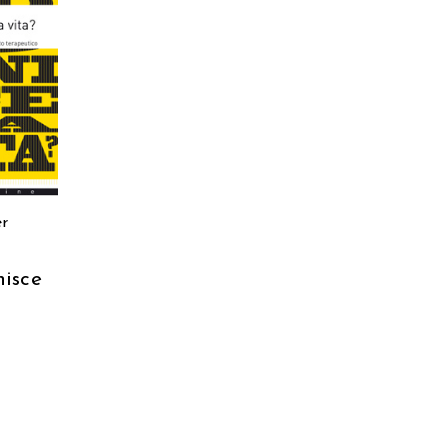
ARRELLO
er
isce