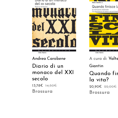
AGGIUNGI AL CARRELLO
AGGIUNGI AL C
Andrea Carobene
A cura di:
Valt
Diario di un
Giantin
monaco del XXI
Quando fin
secolo
la vita?
13,78
€
14,50
€
20,90
€
22,00
€
Brossura
Brossura