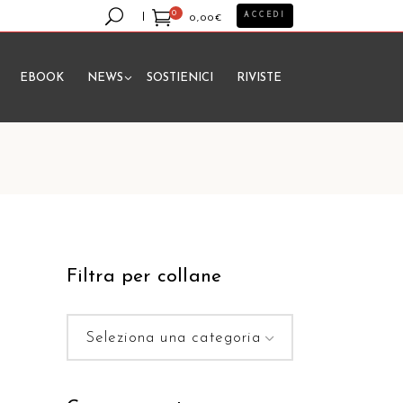
0
ACCEDI
0,00
€
EBOOK
NEWS
SOSTIENICI
RIVISTE
essun prodotto nel carrello.
Filtra per collane
Seleziona una categoria