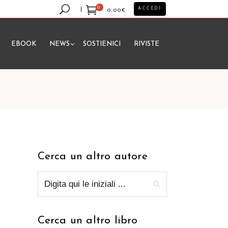
0
ACCEDI
0,00
€
EBOOK
NEWS
SOSTIENICI
RIVISTE
essun prodotto nel carrello.
Cerca un altro autore
Cerca un altro libro