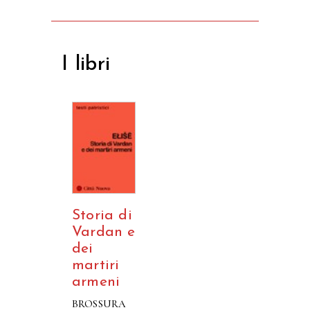
I libri
Storia di
Vardan e
dei
martiri
armeni
BROSSURA