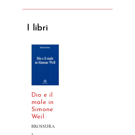
I libri
Dio e il
male in
Simone
Weil
BROSSURA