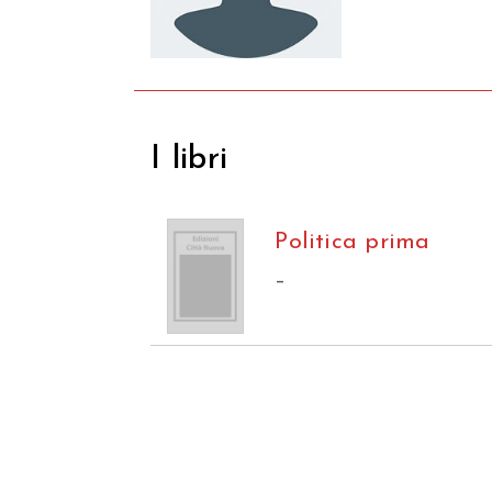
I libri
Politica prima
–