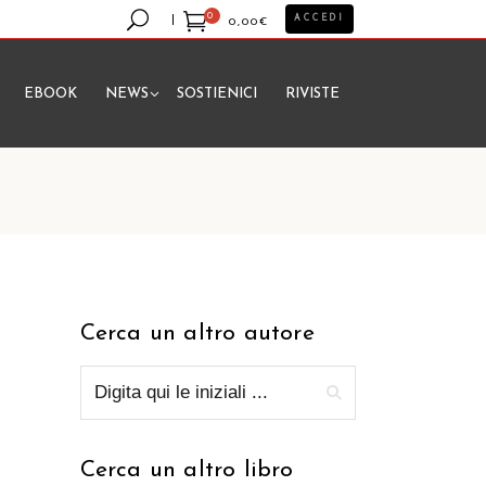
0
ACCEDI
0,00
€
EBOOK
NEWS
SOSTIENICI
RIVISTE
essun prodotto nel carrello.
Cerca un altro autore
Cerca un altro libro