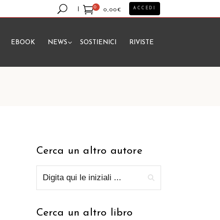
0
ACCEDI
0,00
€
EBOOK
NEWS
SOSTIENICI
RIVISTE
essun prodotto nel carrello.
Cerca un altro autore
Cerca un altro libro