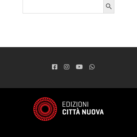
Search
for: