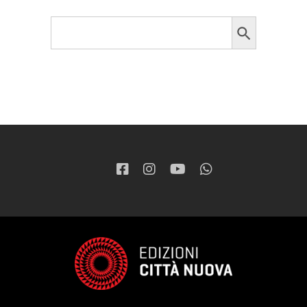
Search Button
Search
for: