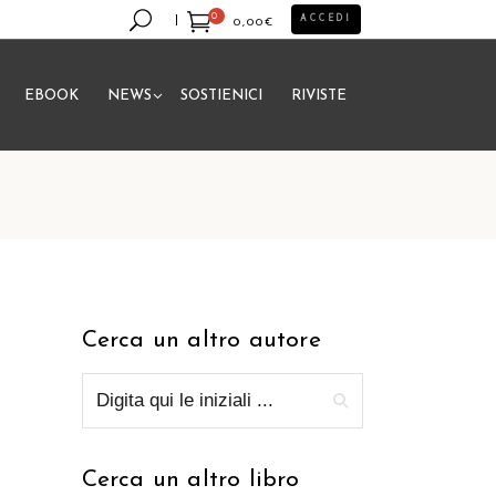
0
ACCEDI
0,00
€
EBOOK
NEWS
SOSTIENICI
RIVISTE
essun prodotto nel carrello.
Cerca un altro autore
Cerca un altro libro