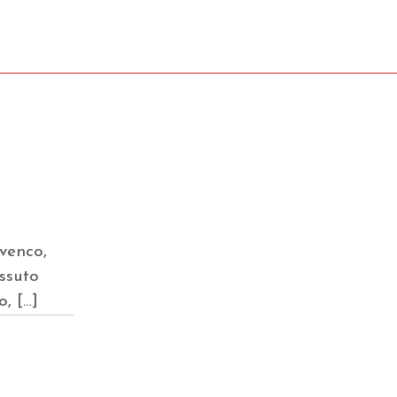
ovenco,
ssuto
o, […]