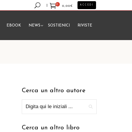
0
ACCEDI
0,00
€
EBOOK
NEWS
SOSTIENICI
RIVISTE
essun prodotto nel carrello.
Cerca un altro autore
Cerca un altro libro