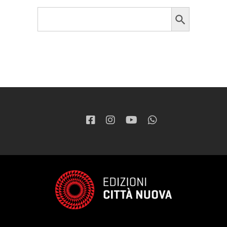
Search Button
Search
for: