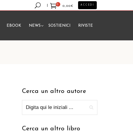
0
ACCEDI
0,00
€
EBOOK
NEWS
SOSTIENICI
RIVISTE
essun prodotto nel carrello.
Cerca un altro autore
Cerca un altro libro