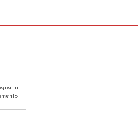
agna in
amento