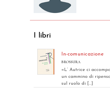
I libri
In-comunicazione
BROSSURA
«L’ Autrice ci accomp
un cammino di ripens
sul ruolo di […]