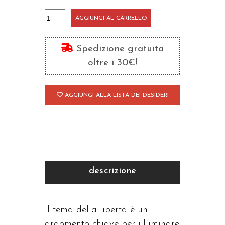
Verso
AGGIUNGI AL CARRELLO
la
città
Spedizione gratuita
divina
oltre i 30€!
quantità
AGGIUNGI ALLA LISTA DEI DESIDERI
descrizione
Il tema della libertà è un
argomento chiave per illuminare