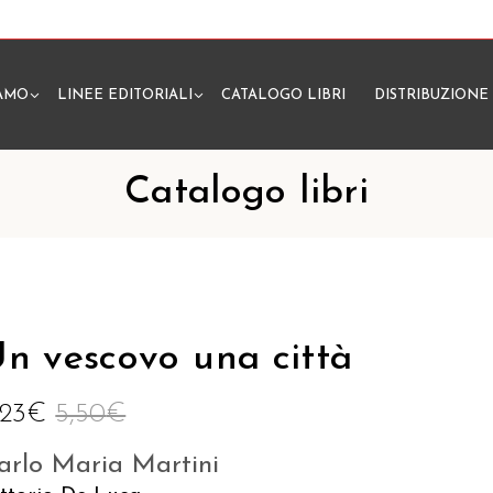
IAMO
LINEE EDITORIALI
CATALOGO LIBRI
DISTRIBUZIONE
N
Catalogo libri
n vescovo una città
,23
€
5,50
€
arlo Maria Martini