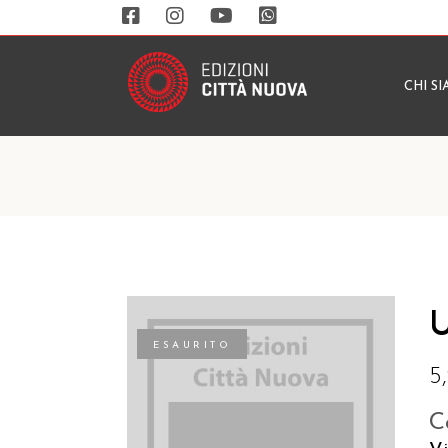
CHI S
U
ESAURITO
5
C