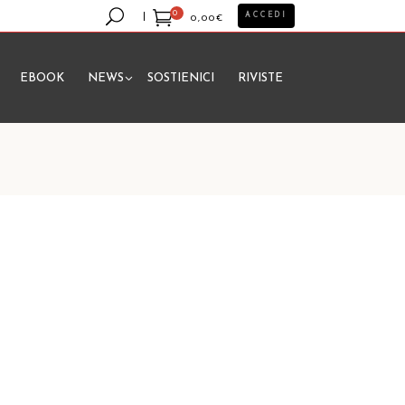
0
ACCEDI
0,00
€
EBOOK
NEWS
SOSTIENICI
RIVISTE
essun prodotto nel carrello.