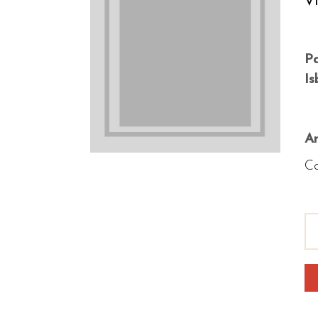
Vi
P
Is
An
Co