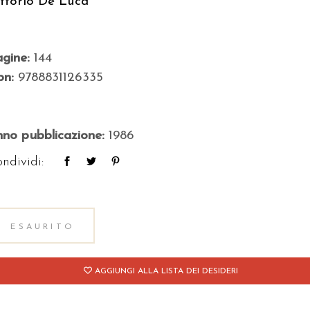
ttorio De Luca
agine:
144
bn:
9788831126335
no pubblicazione:
1986
ndividi:
ESAURITO
AGGIUNGI ALLA LISTA DEI DESIDERI