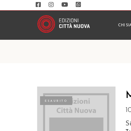
CHI S
M
ESAURITO
1
S