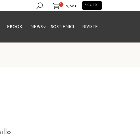
0
ACCEDI
0,00
€
EBOOK
NEWS
SOSTIENICI
RIVISTE
essun prodotto nel carrello.
illo