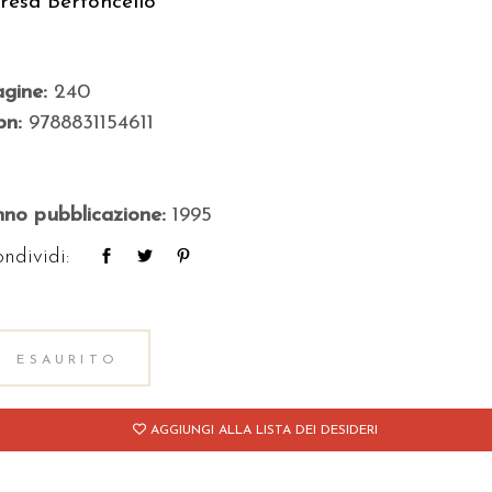
resa Bertoncello
agine:
240
bn:
9788831154611
no pubblicazione:
1995
ndividi:
ESAURITO
AGGIUNGI ALLA LISTA DEI DESIDERI