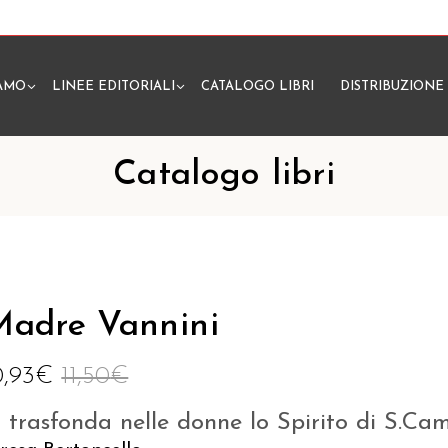
IAMO
LINEE EDITORIALI
CATALOGO LIBRI
DISTRIBUZIONE
N
Catalogo libri
adre Vannini
0,93
€
11,50
€
i trasfonda nelle donne lo Spirito di S.Cam