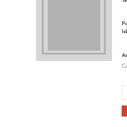
Te
P
Is
An
Co