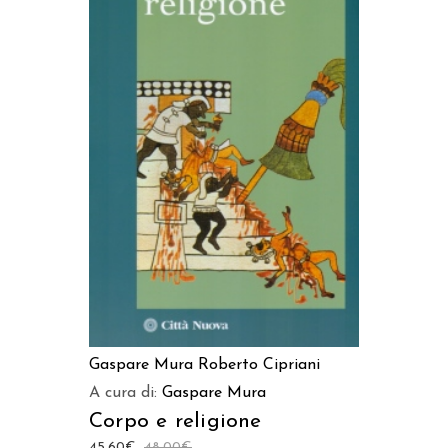
LEGGI TUTTO
Gaspare Mura
Roberto Cipriani
A cura di:
Gaspare Mura
Corpo e religione
45,60
€
48,00
€