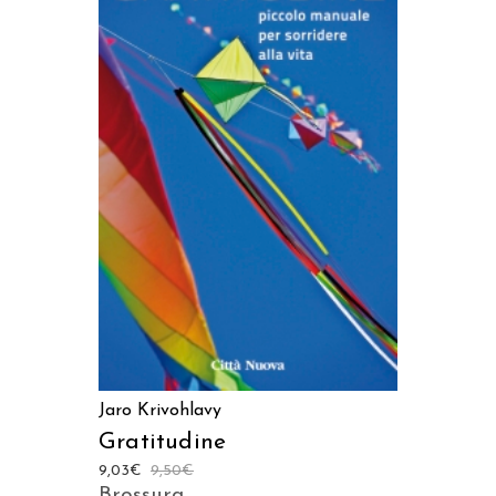
AGGIUNGI AL CARRELLO
Jaro Krivohlavy
Gratitudine
9,03
€
9,50
€
Brossura