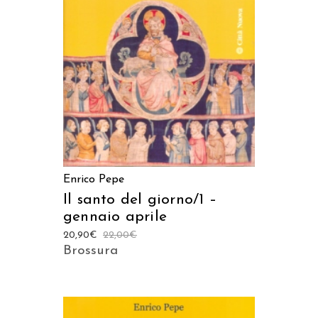
AGGIUNGI AL CARRELLO
Enrico Pepe
Il santo del giorno/1 –
gennaio aprile
20,90
€
22,00
€
Brossura