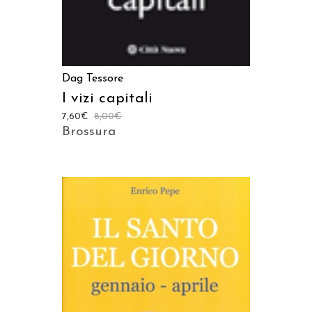
Dag Tessore
I vizi capitali
7,60
€
8,00
€
Brossura