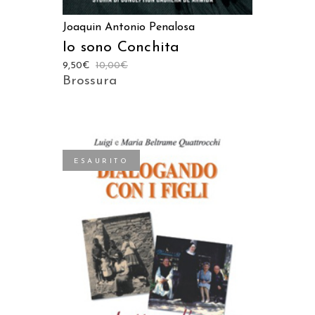
Joaquin Antonio Penalosa
Io sono Conchita
9,50
€
10,00
€
Brossura
ESAURITO
LEGGI TUTTO