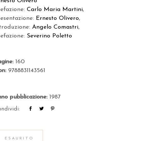
nesto Olivero
refazione:
Carlo Maria Martini
,
resentazione:
Ernesto Olivero
,
troduzione:
Angelo Comastri
,
refazione:
Severino Poletto
agine:
160
bn:
9788831143561
no pubblicazione:
1987
ndividi:
ESAURITO