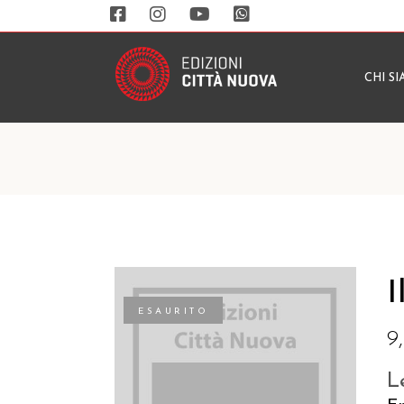
CHI S
I
ESAURITO
9
L