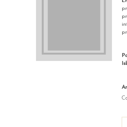
Er
p
p
in
p
P
Is
An
Co