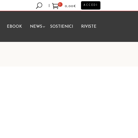
0
ACCEDI
0,00
€
EBOOK
NEWS
SOSTIENICI
RIVISTE
essun prodotto nel carrello.