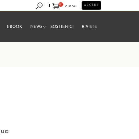
0
ACCEDI
0,00
€
EBOOK
NEWS
SOSTIENICI
RIVISTE
essun prodotto nel carrello.
qua