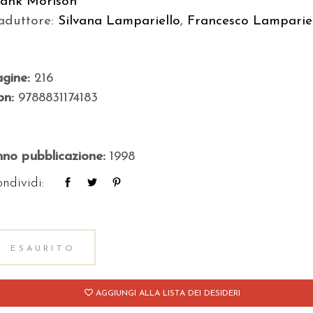
rank Morison
aduttore:
Silvana Lampariello
,
Francesco Lampariel
agine:
216
bn:
9788831174183
no pubblicazione:
1998
ndividi:
ESAURITO
AGGIUNGI ALLA LISTA DEI DESIDERI