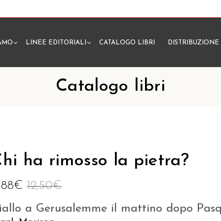
IAMO
LINEE EDITORIALI
CATALOGO LIBRI
DISTRIBUZIONE
N
Catalogo libri
hi ha rimosso la pietra?
1,88
€
12,50
€
iallo a Gerusalemme il mattino dopo Pas