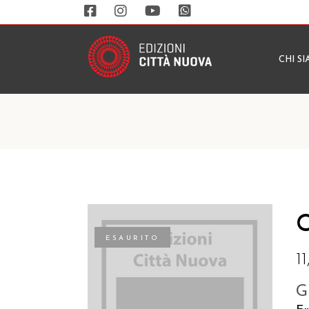
CHI S
C
ESAURITO
1
G