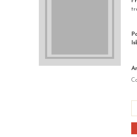
F
tr
P
Is
An
Co