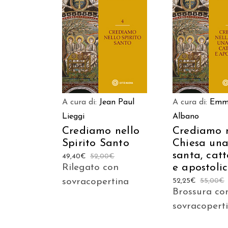
AGGIUNGI AL CARRELLO
AGGIUNGI AL C
A cura di:
Jean Paul
A cura di:
Emm
Lieggi
Albano
Crediamo nello
Crediamo 
Spirito Santo
Chiesa una
santa, catt
49,40
€
52,00
€
e apostoli
Rilegato con
sovracopertina
52,25
€
55,00
€
Brossura co
sovracopert