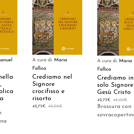
ARRELLO
AGGIUNGI AL CARRELLO
AGGIUNGI AL CAR
anuel
A cura di:
Maria
A cura di:
Maria
Fallica
Fallica
nella
Crediamo nel
Crediamo in
,
Signore
solo Signore
olica
crocifisso e
Gesù Cristo
ca
risorto
42,75
€
45,00
€
Brossura con
42,75
€
45,00
€
n
sovracopertin
ina