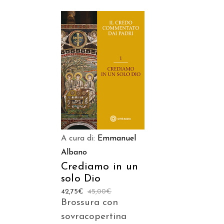
AGGIUNGI AL CARRELLO
A cura di:
Emmanuel
Albano
Crediamo in un
solo Dio
42,75
€
45,00
€
Brossura con
sovracopertina