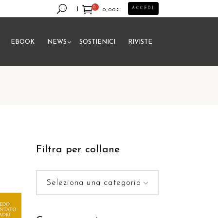
0
ACCEDI
0,00
€
EBOOK
NEWS
SOSTIENICI
RIVISTE
essun prodotto nel carrello.
Filtra per collane
Seleziona una categoria