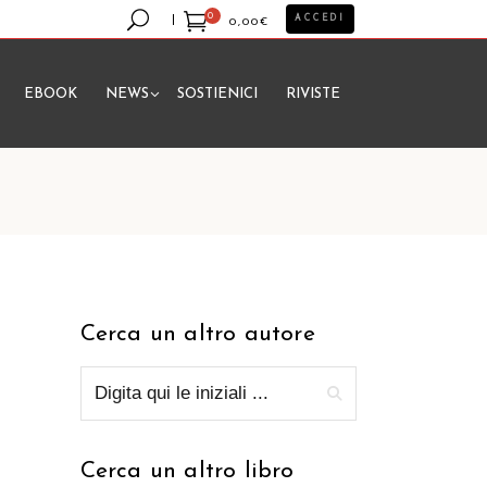
0
ACCEDI
0,00
€
EBOOK
NEWS
SOSTIENICI
RIVISTE
essun prodotto nel carrello.
Cerca un altro autore
Cerca un altro libro