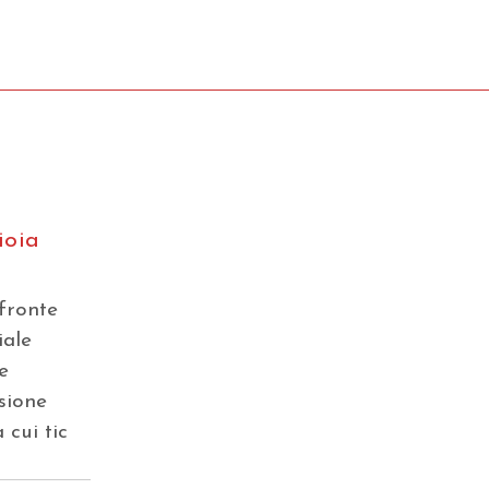
ioia
fronte
iale
e
sione
cui tic