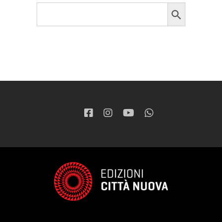
Search Button
Search
for: