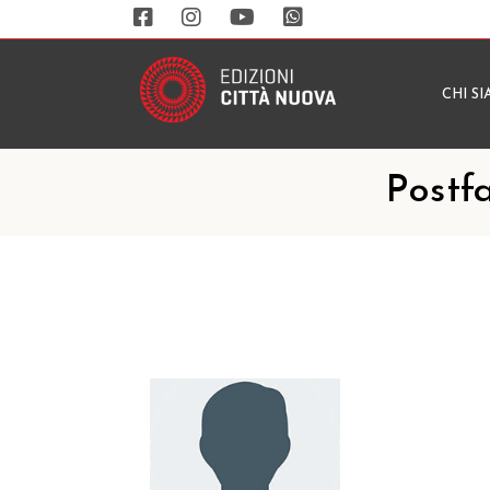
CHI S
Postf