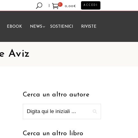
0
ACCEDI
0,00
€
EBOOK
NEWS
SOSTIENICI
RIVISTE
essun prodotto nel carrello.
e Aviz
Cerca un altro autore
Cerca un altro libro