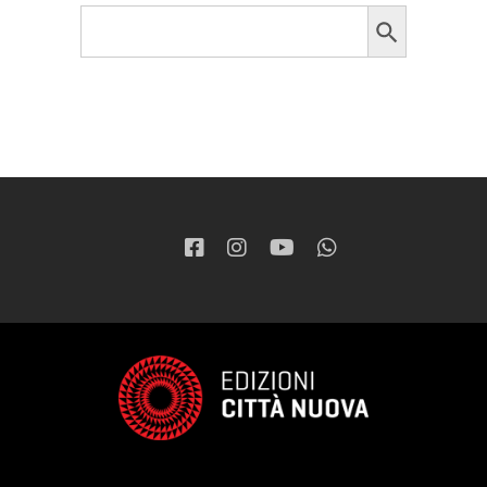
Search Button
Search
for: