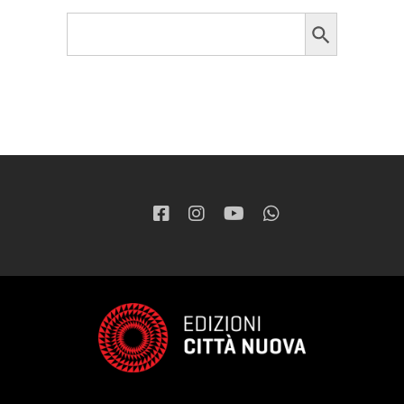
Search Button
Search
for: