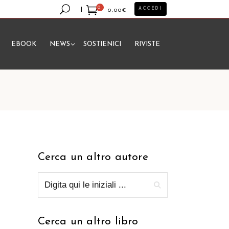
0
ACCEDI
0,00
€
EBOOK
NEWS
SOSTIENICI
RIVISTE
essun prodotto nel carrello.
Cerca un altro autore
Cerca un altro libro